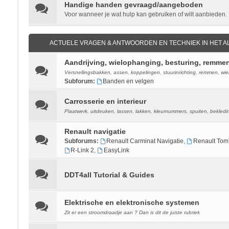
Handige handen gevraagd/aangeboden
Voor wanneer je wat hulp kan gebruiken of wilt aanbieden.
ACTUELE VRAGEN & ANTWOORDEN EN TECHNIEK IN HET 
Aandrijving, wielophanging, besturing, remme
Versnellingsbakken, assen, koppelingen, stuurinrichting, remmen, wie
Subforum:
Banden en velgen
Carrosserie en interieur
Plaatwerk, uitdeuken, lassen, lakken, kleurnummers, spuiten, bekledin
Renault navigatie
Subforums:
Renault Carminat Navigatie
,
Renault Tom
R-Link 2
,
EasyLink
DDT4all Tutorial & Guides
Elektrische en elektronische systemen
Zit er een stroomdraadje aan ? Dan is dit de juiste rubriek