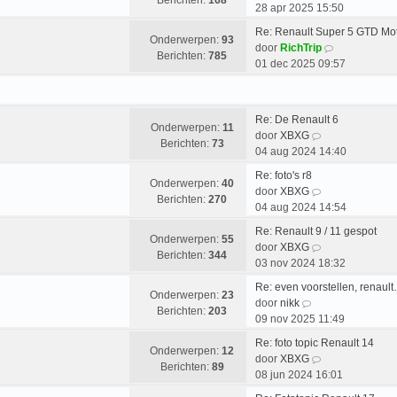
Berichten:
168
h
a
e
28 apr 2025 15:50
k
r
t
t
k
l
i
Re: Renault Super 5 GTD Mo
s
i
Onderwerpen:
93
a
B
c
door
RichTrip
t
j
Berichten:
785
a
e
h
01 dec 2025 09:57
e
k
t
k
t
b
l
s
i
e
a
t
j
r
a
Re: De Renault 6
e
k
Onderwerpen:
11
B
i
t
door
XBXG
b
l
Berichten:
73
e
c
s
04 aug 2024 14:40
e
a
k
h
t
r
a
Re: foto's r8
i
t
e
Onderwerpen:
40
B
i
t
door
XBXG
j
b
Berichten:
270
e
c
s
04 aug 2024 14:54
k
e
k
h
t
l
r
Re: Renault 9 / 11 gespot
i
t
e
Onderwerpen:
55
a
B
i
door
XBXG
j
b
Berichten:
344
a
e
c
03 nov 2024 18:32
k
e
t
k
h
l
r
Re: even voorstellen, renaul
s
i
t
Onderwerpen:
23
B
a
i
door
nikk
t
j
Berichten:
203
e
a
c
09 nov 2025 11:49
e
k
k
t
h
b
l
Re: foto topic Renault 14
i
s
t
Onderwerpen:
12
e
a
B
door
XBXG
j
t
Berichten:
89
r
a
e
08 jun 2024 16:01
k
e
i
t
k