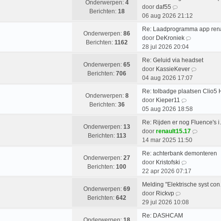
i
b
Onderwerpen:
4
B
s
c
door
daf55
j
e
Berichten:
18
e
t
h
06 aug 2026 21:12
k
r
k
e
t
l
i
Re: Laadprogramma app rena
i
b
Onderwerpen:
86
a
B
c
door
DeKroniek
j
e
Berichten:
1162
a
e
h
28 jul 2026 20:04
k
r
t
k
t
l
i
Re: Geluid via headset
s
i
Onderwerpen:
65
a
c
B
door
KassieKever
t
j
Berichten:
706
a
h
e
04 aug 2026 17:07
e
k
t
t
k
b
l
Re: tolbadge plaatsen Clio5
s
i
Onderwerpen:
8
e
B
a
door
Kieper11
t
j
Berichten:
36
r
e
a
05 aug 2026 18:58
e
k
i
k
t
b
l
Re: Rijden er nog Fluence's 
c
i
s
Onderwerpen:
13
e
a
B
door
renault15.17
h
j
t
Berichten:
113
r
a
e
14 mar 2025 11:50
t
k
e
i
t
k
l
b
Re: achterbank demonteren
c
s
i
Onderwerpen:
27
a
B
e
door
Kristofski
h
t
j
Berichten:
100
a
e
r
22 apr 2026 07:17
t
e
k
t
k
i
b
l
Melding "Elektrische syst co
s
i
c
Onderwerpen:
69
B
e
a
door
Rickvp
t
j
h
Berichten:
642
e
r
a
29 jul 2026 10:08
e
k
t
k
i
t
b
l
Re: DASHCAM
i
c
s
Onderwerpen:
18