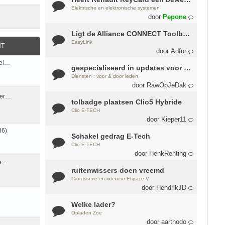
Elektrische en elektronische systemen
door
Pepone
Ligt de Alliance CONNECT Toolbox server er uit?
EasyLink
HT
door
Adfur
oel…
gespecialiseerd in updates voor R-Link 2-systemen
Diensten : voor & door leden
door
RawOpJeDak
der…
tolbadge plaatsen Clio5 Hybride
Clio E-TECH
door
Kieper11
86)
Schakel gedrag E-Tech
Clio E-TECH
door
HenkRenting
te…
ruitenwissers doen vreemd
Carrosserie en interieur Espace V
door
HendrikJD
Welke lader?
Opladen Zoe
door
aarthodo