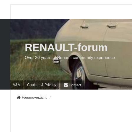
RENAULT-forum
Over 20 years of Renault community experience
V&A
Cookies & Privacy
Contact
Forumoverzicht