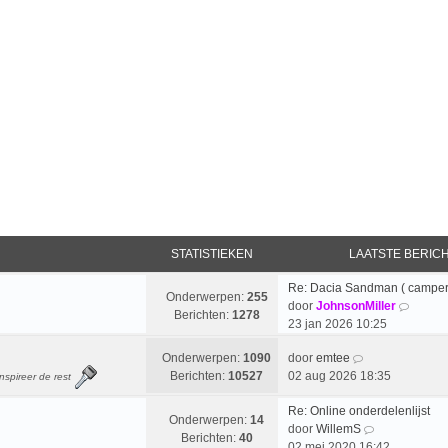
STATISTIEKEN
LAATSTE BERIC
Re: Dacia Sandman ( camper
Onderwerpen:
255
B
door
JohnsonMiller
Berichten:
1278
e
23 jan 2026 10:25
k
B
Onderwerpen:
1090
door
emtee
i
e
Berichten:
10527
02 aug 2026 18:35
j
nspireer de rest
k
k
Re: Online onderdelenlijst
i
l
Onderwerpen:
14
B
door
WillemS
j
a
Berichten:
40
e
02 mei 2020 16:42
k