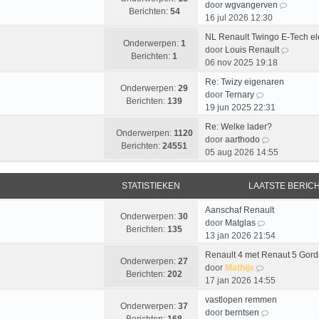
e
a
B
door
wgvangerven
j
h
t
Berichten:
54
r
a
e
16 jul 2026 12:30
k
t
e
i
t
k
l
b
NL Renault Twingo E-Tech e
c
s
i
Onderwerpen:
1
a
e
B
door
Louis Renault
h
t
j
Berichten:
1
a
r
e
06 nov 2025 19:18
t
e
k
t
i
k
b
l
Re: Twizy eigenaren
s
c
i
Onderwerpen:
29
B
e
a
door
Ternary
t
h
j
Berichten:
139
e
r
a
19 jun 2025 22:31
e
t
k
k
i
t
b
l
Re: Welke lader?
i
c
s
Onderwerpen:
1120
e
B
a
door
aarthodo
j
h
t
Berichten:
24551
r
e
a
05 aug 2026 14:55
k
t
e
i
k
t
l
b
c
i
s
a
e
STATISTIEKEN
LAATSTE BERIC
h
j
t
a
r
t
k
e
t
i
Aanschaf Renault
l
b
Onderwerpen:
30
s
B
c
door
Matglas
a
e
Berichten:
135
t
e
h
13 jan 2026 21:54
a
r
e
k
t
t
i
Renault 4 met Renaut 5 Gor
b
i
Onderwerpen:
27
B
s
c
door
Mathijs
e
j
Berichten:
202
e
t
h
17 jan 2026 14:55
r
k
k
e
t
i
l
vastlopen remmen
i
b
Onderwerpen:
37
c
a
B
door
berntsen
j
e