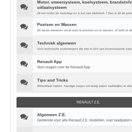
Motor, smeersysteem, koelsysteem, brandstof
uitlaatsysteem
Zit het onder de motorkap en is het niet elektrisch ? Dan is dit de juist
Poetsen en Wassen
De beste manieren om je auto te poetsen en te wassen, of zelfs te de
Techniek algemeen
Voor technische onderwerpen die niet in één van bovenstaande categ
Renault App
Voor vragen over de Renault App
Tips and Tricks
Winterklaar maken, handige trucjes om lastig zaken makkelijker te doe
RENAULT Z.E.
Algemeen Z.E.
Geldende voor alle Renault Z.E. modellen, over laadpalen e