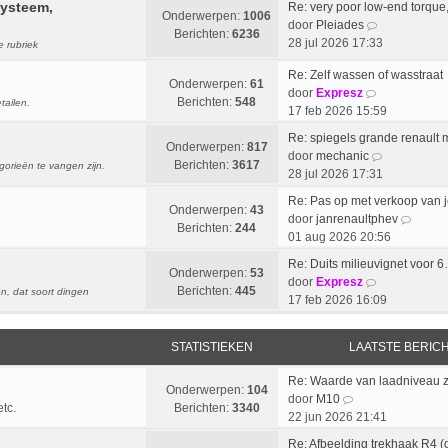
l
systeem,
s
Re: very poor low-end torqu
i
e
h
Onderwerpen:
1006
a
t
B
door
Pleiades
j
r
t
Berichten:
6236
a
e
e
28 jul 2026 17:33
e rubriek
k
i
t
b
k
l
c
s
Re: Zelf wassen of wasstraat
e
i
a
h
Onderwerpen:
61
B
t
door
Expresz
r
j
a
t
Berichten:
548
tailen.
e
e
17 feb 2026 15:59
i
k
t
k
b
c
l
s
Re: spiegels grande renault
i
e
Onderwerpen:
817
h
a
t
B
door
mechanic
j
r
Berichten:
3617
orieën te vangen zijn.
t
a
e
e
28 jul 2026 17:31
k
i
t
b
k
l
c
Re: Pas op met verkoop van 
s
e
i
Onderwerpen:
43
a
h
B
door
janrenaultphev
t
r
j
Berichten:
244
a
t
e
01 aug 2026 20:56
e
i
k
t
k
b
c
l
Re: Duits milieuvignet voor 
s
i
Onderwerpen:
53
e
h
B
a
door
Expresz
t
j
Berichten:
445
n, dat soort dingen
r
t
e
a
17 feb 2026 16:09
e
k
i
k
t
b
l
c
i
s
e
a
STATISTIEKEN
LAATSTE BERIC
h
j
t
r
a
t
k
e
i
t
Re: Waarde van laadniveau
l
b
Onderwerpen:
104
B
c
s
door
M10
a
e
tc.
Berichten:
3340
e
h
t
22 jun 2026 21:41
a
r
k
t
e
t
i
Re: Afbeelding trekhaak R4 