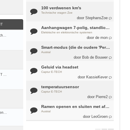
100 verdwenen km's
Technische vragen Zoe
door
StephansZoe
HT
Aanhangwagen 7-polig, standlicht R & L apart
Elektrische en elektronische systemen
sch…
door
de mon
Smart-modus (die de oudere 'Perso'-modus vervangt)
Austral
door
Bob de Bouwer
Geluid via headset
Captur E-TECH
CT …
door
KassieKever
temperatuursensor
Captur E-TECH
door
Pierre2
Ramen openen en sluiten met afstandbediening
Austral
een…
door
LeoGroen