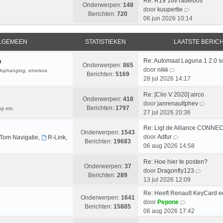
c
l
Re: R19 16v radeloos
s
i
Onderwerpen:
148
e
h
B
a
door
kuupertie
t
j
Berichten:
720
r
t
e
a
06 jun 2026 10:14
e
k
i
k
t
b
l
c
i
s
e
a
ALGEMEEN
STATISTIEKEN
LAATSTE BERIC
h
j
t
r
a
t
k
e
i
t
n
Re: Automaat Laguna 1 2.0 
l
b
Onderwerpen:
865
c
s
B
door
nikk
lophanging, etcetera
a
e
Berichten:
5169
h
t
e
28 jul 2026 14:17
a
r
t
e
k
t
i
b
Re: [Clio V 2020] airco
i
s
c
Onderwerpen:
418
e
B
door
janrenaultphev
j
t
h
Berichten:
1797
g etc.
r
e
27 jul 2026 20:36
k
e
t
i
k
l
b
Re: Ligt de Alliance CONNE
c
i
a
Onderwerpen:
1543
e
B
door
Adfur
Tom Navigatie
,
R-Link
,
h
j
a
Berichten:
19683
r
e
06 aug 2026 14:58
t
k
t
i
k
l
s
c
Re: Hoe hier te posten?
i
a
Onderwerpen:
37
t
h
B
door
Dragonfly123
j
a
Berichten:
289
e
t
e
13 jul 2026 12:09
k
t
b
k
l
s
Re: Heeft Renault KeyCard 
e
i
Onderwerpen:
1641
a
B
t
door
Pepone
r
j
Berichten:
15885
a
e
e
06 aug 2026 17:42
i
k
t
k
b
c