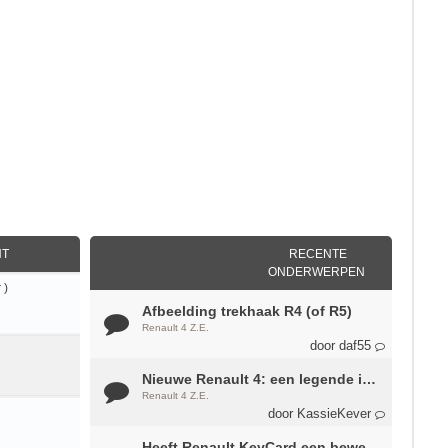
HT
RECENTE
ONDERWERPEN
 )
Afbeelding trekhaak R4 (of R5)
Renault 4 Z.E.
door
daf55
Nieuwe Renault 4: een legende is herboren
Renault 4 Z.E.
door
KassieKever
Heeft Renault KeyCard een bewegingssensor