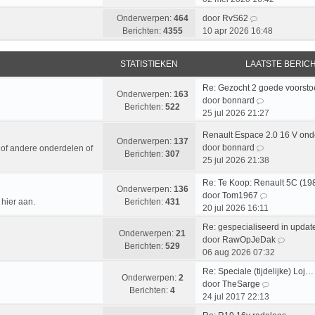
a
k
l
t
B
Onderwerpen:
464
door
RvS62
i
a
s
e
Berichten:
4355
10 apr 2026 16:48
j
a
t
k
k
t
e
i
l
s
STATISTIEKEN
LAATSTE BERIC
b
j
a
t
e
k
a
Re: Gezocht 2 goede voorst
e
r
l
Onderwerpen:
163
t
B
door
bonnard
b
i
a
Berichten:
522
s
e
25 jul 2026 21:27
e
c
a
t
k
r
h
t
Renault Espace 2.0 16 V on
e
i
i
t
Onderwerpen:
137
s
B
door
bonnard
 of andere onderdelen of
b
j
c
Berichten:
307
t
e
25 jul 2026 21:38
e
k
h
e
k
r
l
t
b
Re: Te Koop: Renault 5C (19
i
i
a
Onderwerpen:
136
e
B
door
Tom1967
j
c
a
hier aan.
Berichten:
431
r
e
20 jul 2026 16:11
k
h
t
i
k
l
t
s
Re: gespecialiseerd in upda
c
i
Onderwerpen:
21
a
t
B
door
RawOpJeDak
h
j
Berichten:
529
a
e
e
06 aug 2026 07:32
t
k
t
b
k
l
Re: Speciale (tijdelijke) Loj…
s
e
i
Onderwerpen:
2
a
B
door
TheSarge
t
r
j
Berichten:
4
a
e
24 jul 2017 22:13
e
i
k
t
k
b