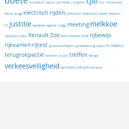
boete
cjib
brandstof
captur
carminat
cd speler
clio
connected
electrisch rijden
Dacia
drugs
elektrisch
elektrisch rijden
ethanol
justitie
melkkoe
meeting
F1
laadpaal
laguna
Lodgy
Renault Zoe
rijbewijs
Opladen
radio
Retromobile 2018
rijexamen
rijtest
Sjoemelsoftware
spraaksturing
super 95
SYMBIOZ
terugroepactie
treffen
tomtom
touch
Twingo
verkeesveiligheid
wachttijd
zelfrijdende auto