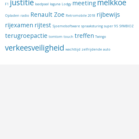
justitie
melkkoe
meeting
F1
laadpaal
laguna
Lodgy
Renault Zoe
rijbewijs
Opladen
radio
Retromobile 2018
rijexamen
rijtest
Sjoemelsoftware
spraaksturing
super 95
SYMBIOZ
terugroepactie
treffen
tomtom
touch
Twingo
verkeesveiligheid
wachttijd
zelfrijdende auto