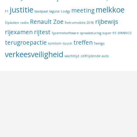
justitie
melkkoe
meeting
F1
laadpaal
laguna
Lodgy
Renault Zoe
rijbewijs
Opladen
radio
Retromobile 2018
rijexamen
rijtest
Sjoemelsoftware
spraaksturing
super 95
SYMBIOZ
terugroepactie
treffen
tomtom
touch
Twingo
verkeesveiligheid
wachttijd
zelfrijdende auto