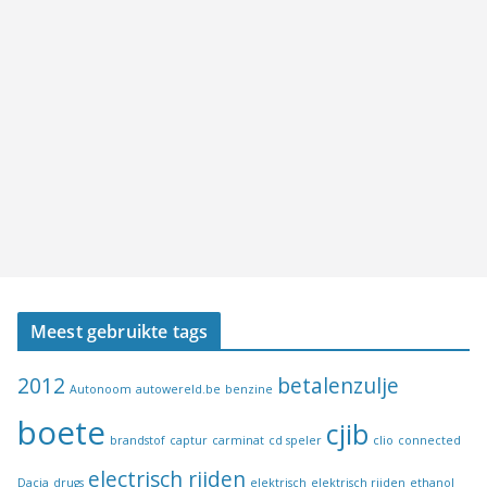
Meest gebruikte tags
2012
betalenzulje
Autonoom
autowereld.be
benzine
boete
cjib
brandstof
captur
carminat
cd speler
clio
connected
electrisch rijden
Dacia
drugs
elektrisch
elektrisch rijden
ethanol