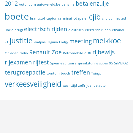
2012
betalenzulje
Autonoom
autowereld.be
benzine
boete
cjib
brandstof
captur
carminat
cd speler
clio
connected
electrisch rijden
Dacia
drugs
elektrisch
elektrisch rijden
ethanol
justitie
melkkoe
meeting
F1
laadpaal
laguna
Lodgy
Renault Zoe
rijbewijs
Opladen
radio
Retromobile 2018
rijexamen
rijtest
Sjoemelsoftware
spraaksturing
super 95
SYMBIOZ
terugroepactie
treffen
tomtom
touch
Twingo
verkeesveiligheid
wachttijd
zelfrijdende auto