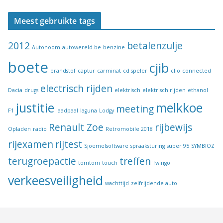
Meest gebruikte tags
2012
betalenzulje
Autonoom
autowereld.be
benzine
boete
cjib
brandstof
captur
carminat
cd speler
clio
connected
electrisch rijden
Dacia
drugs
elektrisch
elektrisch rijden
ethanol
justitie
melkkoe
meeting
F1
laadpaal
laguna
Lodgy
Renault Zoe
rijbewijs
Opladen
radio
Retromobile 2018
rijexamen
rijtest
Sjoemelsoftware
spraaksturing
super 95
SYMBIOZ
terugroepactie
treffen
tomtom
touch
Twingo
verkeesveiligheid
wachttijd
zelfrijdende auto