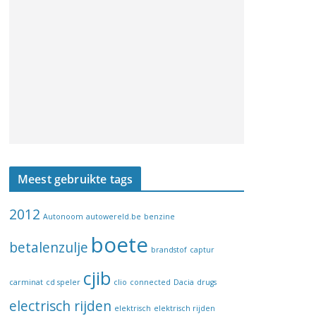
Meest gebruikte tags
2012
Autonoom
autowereld.be
benzine
boete
betalenzulje
brandstof
captur
cjib
carminat
cd speler
clio
connected
Dacia
drugs
electrisch rijden
elektrisch
elektrisch rijden