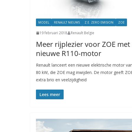
MODEL
RENAULT NIEUWS
Z.E. ZERO EMISION
ZOE
19 februari 2018
Renault Belgie
Meer rijplezier voor ZOE met
nieuwe R110-motor
Renault lanceert een nieuwe elektrische motor va
80 kW, die ZOE mag inwijden. De motor geeft ZO
extra brio en veelzijdigheid
Lees meer