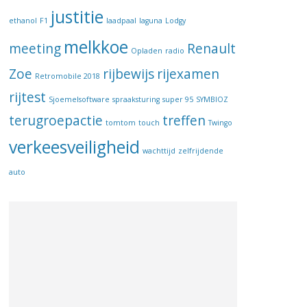
justitie
ethanol
F1
laadpaal
laguna
Lodgy
melkkoe
meeting
Renault
Opladen
radio
Zoe
rijbewijs
rijexamen
Retromobile 2018
rijtest
Sjoemelsoftware
spraaksturing
super 95
SYMBIOZ
terugroepactie
treffen
tomtom
touch
Twingo
verkeesveiligheid
wachttijd
zelfrijdende
auto