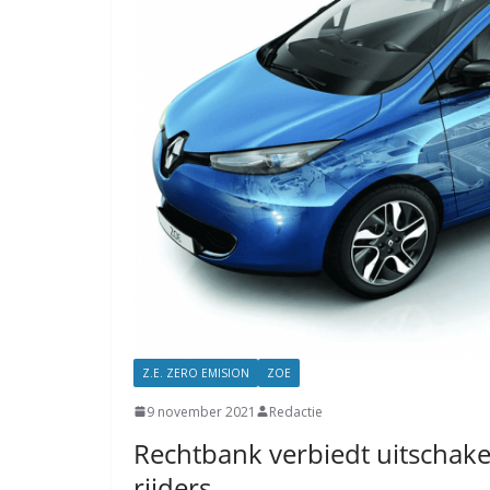
Z.E. ZERO EMISION
ZOE
9 november 2021
Redactie
Rechtbank verbiedt uitschak
rijders