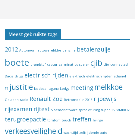
Meest gebruikte tags
2012
betalenzulje
Autonoom
autowereld.be
benzine
boete
cjib
brandstof
captur
carminat
cd speler
clio
connected
electrisch rijden
Dacia
drugs
elektrisch
elektrisch rijden
ethanol
justitie
melkkoe
meeting
F1
laadpaal
laguna
Lodgy
Renault Zoe
rijbewijs
Opladen
radio
Retromobile 2018
rijexamen
rijtest
Sjoemelsoftware
spraaksturing
super 95
SYMBIOZ
terugroepactie
treffen
tomtom
touch
Twingo
verkeesveiligheid
wachttijd
zelfrijdende auto