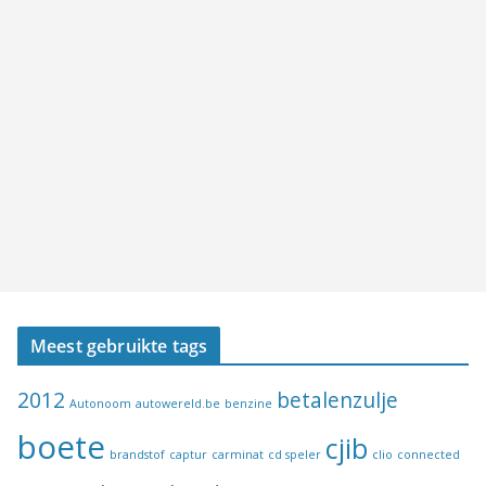
Meest gebruikte tags
2012
betalenzulje
Autonoom
autowereld.be
benzine
boete
cjib
brandstof
captur
carminat
cd speler
clio
connected