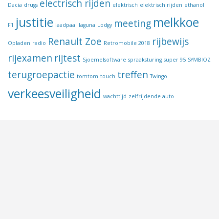
electrisch rijden
Dacia
drugs
elektrisch
elektrisch rijden
ethanol
justitie
melkkoe
meeting
F1
laadpaal
laguna
Lodgy
Renault Zoe
rijbewijs
Opladen
radio
Retromobile 2018
rijexamen
rijtest
Sjoemelsoftware
spraaksturing
super 95
SYMBIOZ
terugroepactie
treffen
tomtom
touch
Twingo
verkeesveiligheid
wachttijd
zelfrijdende auto