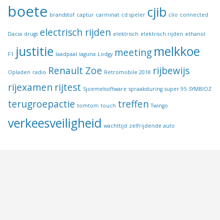
boete
cjib
brandstof
captur
carminat
cd speler
clio
connected
electrisch rijden
Dacia
drugs
elektrisch
elektrisch rijden
ethanol
justitie
melkkoe
meeting
F1
laadpaal
laguna
Lodgy
Renault Zoe
rijbewijs
Opladen
radio
Retromobile 2018
rijexamen
rijtest
Sjoemelsoftware
spraaksturing
super 95
SYMBIOZ
terugroepactie
treffen
tomtom
touch
Twingo
verkeesveiligheid
wachttijd
zelfrijdende auto