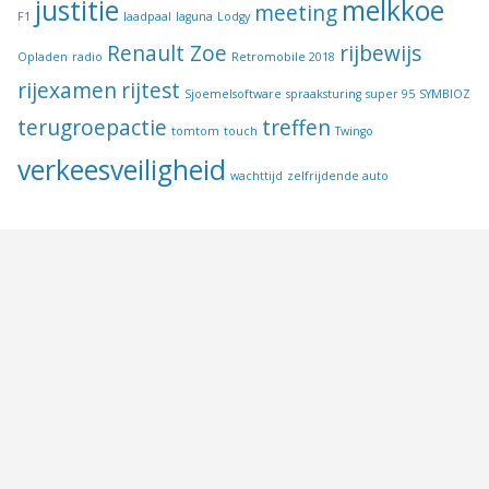
justitie
melkkoe
meeting
F1
laadpaal
laguna
Lodgy
Renault Zoe
rijbewijs
Opladen
radio
Retromobile 2018
rijexamen
rijtest
Sjoemelsoftware
spraaksturing
super 95
SYMBIOZ
terugroepactie
treffen
tomtom
touch
Twingo
verkeesveiligheid
wachttijd
zelfrijdende auto