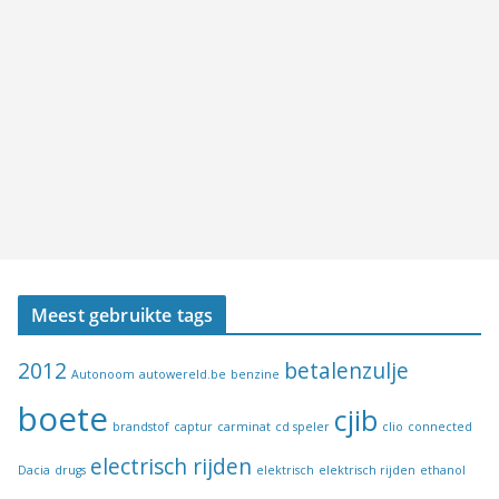
Meest gebruikte tags
2012
betalenzulje
Autonoom
autowereld.be
benzine
boete
cjib
brandstof
captur
carminat
cd speler
clio
connected
electrisch rijden
Dacia
drugs
elektrisch
elektrisch rijden
ethanol