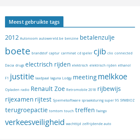
Meest gebruikte tags
2012
betalenzulje
Autonoom
autowereld.be
benzine
boete
cjib
brandstof
captur
carminat
cd speler
clio
connected
electrisch rijden
Dacia
drugs
elektrisch
elektrisch rijden
ethanol
justitie
melkkoe
meeting
F1
laadpaal
laguna
Lodgy
Renault Zoe
rijbewijs
Opladen
radio
Retromobile 2018
rijexamen
rijtest
Sjoemelsoftware
spraaksturing
super 95
SYMBIOZ
terugroepactie
treffen
tomtom
touch
Twingo
verkeesveiligheid
wachttijd
zelfrijdende auto