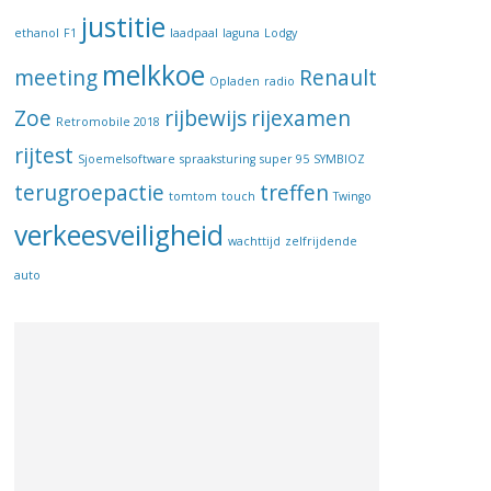
justitie
ethanol
F1
laadpaal
laguna
Lodgy
melkkoe
meeting
Renault
Opladen
radio
Zoe
rijbewijs
rijexamen
Retromobile 2018
rijtest
Sjoemelsoftware
spraaksturing
super 95
SYMBIOZ
terugroepactie
treffen
tomtom
touch
Twingo
verkeesveiligheid
wachttijd
zelfrijdende
auto