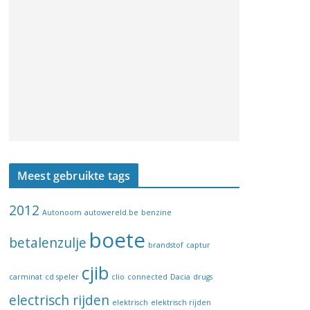
Meest gebruikte tags
2012
Autonoom
autowereld.be
benzine
boete
betalenzulje
brandstof
captur
cjib
carminat
cd speler
clio
connected
Dacia
drugs
electrisch rijden
elektrisch
elektrisch rijden