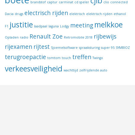
cjib
brandstof
captur
carminat
cd speler
clio
connected
electrisch rijden
Dacia
drugs
elektrisch
elektrisch rijden
ethanol
justitie
melkkoe
meeting
F1
laadpaal
laguna
Lodgy
Renault Zoe
rijbewijs
Opladen
radio
Retromobile 2018
rijexamen
rijtest
Sjoemelsoftware
spraaksturing
super 95
SYMBIOZ
terugroepactie
treffen
tomtom
touch
Twingo
verkeesveiligheid
wachttijd
zelfrijdende auto